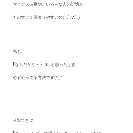
マイナス波動や、いろんな人の記憶が
ものすごく溜まりやすいの( ´;ﾟ;∀;ﾟ;)
私も、
｢なんだかな～～
｣と思ったとき
必ずやってる方法です(^_^
状況てきに