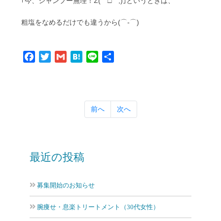
｢今、シャンプー無理！Σ(￣□￣;)｣というときは、
粗塩をなめるだけでも違うから(⌒‐⌒)
Facebook
Twitter
Gmail
Hatena
Line
共
有
前へ
次へ
最近の投稿
募集開始のお知らせ
腕痩せ・息楽トリートメント（30代女性）