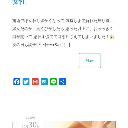
女性
施術でほんわり温かくなって 気持ちまで解れた帰り道…
緩んだのか、あくびがしたら 思った以上に、おっっきく
口が開いて 思わず慌てて口を押さえてしまいました！
次の日も調子いいわ〜
♥
&#xf […]
More
Facebook
Twitter
Gmail
Hatena
Line
共
有
2019年
30
10月
日