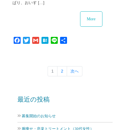
ぱり、おいす […]
More
Facebook
Twitter
Gmail
Hatena
Line
共
有
1
2
次へ
最近の投稿
募集開始のお知らせ
腕痩せ・息楽トリートメント（30代女性）