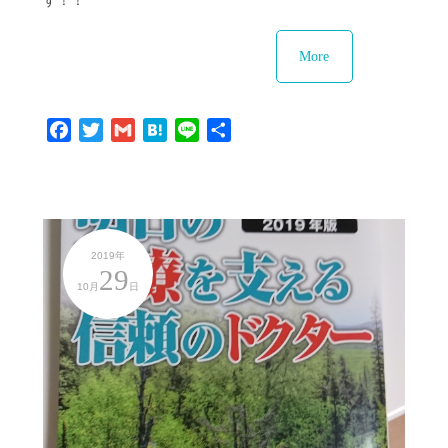
す！！
More
Facebook
Twitter
Gmail
Hatena
Line
共
有
2019年
29
10月
日