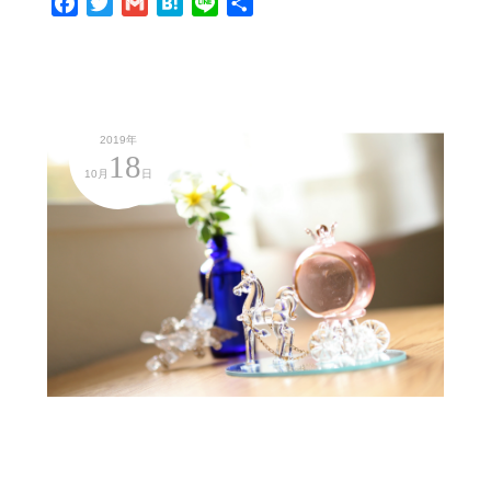
Facebook
Twitter
Gmail
Hatena
Line
共
有
2019年
18
10月
日