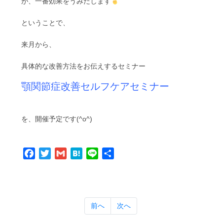
が、一番効果をうみだします
ということで、
来月から、
具体的な改善方法をお伝えするセミナー
顎関節症改善セルフケアセミナー
を、開催予定です(^o^)
Facebook
Twitter
Gmail
Hatena
Line
共
有
前へ
次へ