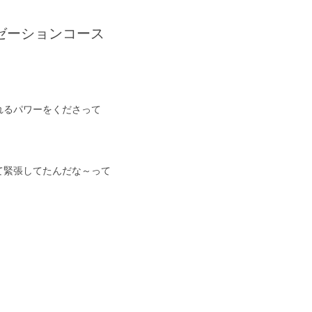
ゼーションコース
れるパワーをくださって
て緊張してたんだな～って