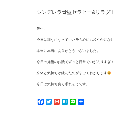
シンデレラ骨盤セラピー&リラグ
先生、
今日は頑なになっていた身も心にも和やかにな
本当に本当にありがとうございました。
今日の施術のお陰でずっと日常で力が入りすぎ
身体と気持ちが緩んだのがすごくわかります
今日は気持ち良く眠れそうです。
Facebook
Twitter
Gmail
Hatena
Line
共
有