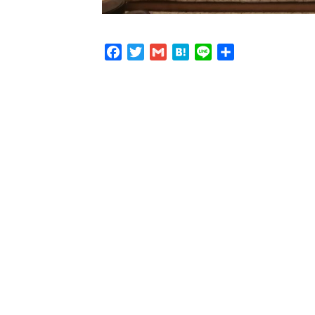
Facebook
Twitter
Gmail
Hatena
Line
共
有