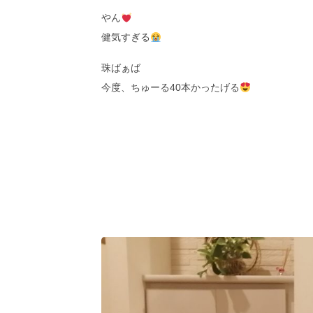
やん
健気すぎる
珠ばぁば
今度、ちゅーる40本かったげる