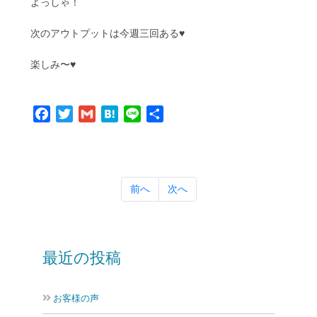
よっしゃ！
次のアウトプットは今週三回ある♥️
楽しみ〜♥️
Facebook
Twitter
Gmail
Hatena
Line
共
有
前へ
次へ
最近の投稿
お客様の声