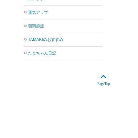
運気アップ
顎関節症
TAMAKIのおすすめ
たまちゃん日記
PageTop