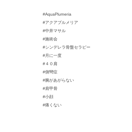
#AquaPlumeria
#アクアプルメリア
#中井マサル
#施術会
#シンデレラ骨盤セラピー
#月に一度
#４０肩
#側彎症
#腕があがらない
#肩甲骨
#小顔
#痛くない