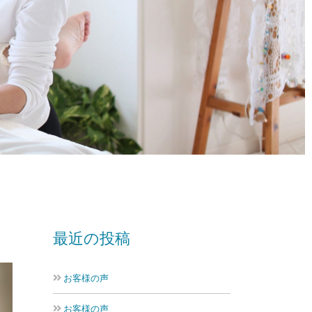
最近の投稿
お客様の声
お客様の声