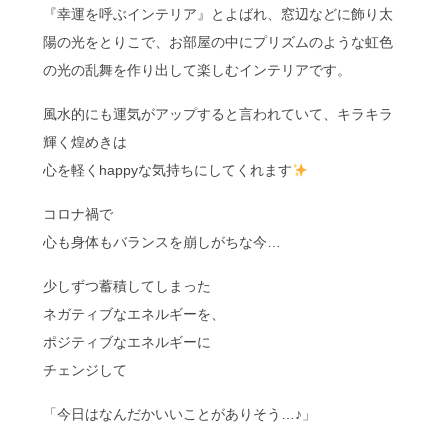
『幸運を呼ぶインテリア』とよばれ、窓辺などに飾り太
陽の光をとりこで、お部屋の中にプリズムのような虹色
の光の乱舞を作り出して楽しむインテリアです。
風水的にも運気がアップすると言われていて、キラキラ
輝く煌めきは
心を軽くhappyな気持ちにしてくれます
コロナ禍で
心も身体もバランスを崩しがちな今…
少しずつ蓄積してしまった
ネガティブなエネルギーを、
ポジティブなエネルギーに
チェンジして
「今日はなんだかいいことがありそう…♪」